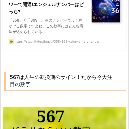
ワーで開運!エンジェルナンバーはど
っち?
「358」と「369」。車のナンバーでよく見
かける数字ですよね。この数字にはどんな意
味が込められている ...
https://stabilitytesting.jp/358-369-kaiun-enjerunanba/
567は人生の転換期のサイン！だから今大注
目の数字