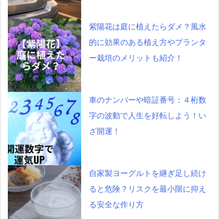
紫陽花は庭に植えたらダメ？風水
的に効果のある植え方やプランタ
ー栽培のメリットも紹介！
車のナンバーや暗証番号：４桁数
字の波動で人生を好転しよう！い
ざ開運！
自家製ヨーグルトを継ぎ足し続け
ると危険？リスクを最小限に抑え
る安全な作り方