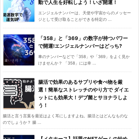
動で人生を好転しよう！いざ開運！
エンジェルナンバーは、天使や宇宙からのメッセー
ジとして受け取ることができる特定の ...
「358」と「369」の数字が持つパワー
で開運!エンジェルナンバーはどっち?
車のナンバーなどで「358」や「369」をよく見か
けませんか？ 「358」には幸 ...
腸活で効果のあるサプリや食べ物を厳
選！簡単なストレッチのやり方で ダイエ
ットにも効果大！デブ菌とサヨナラしよ
う！
腸活と言う言葉を最近はよく耳にしますよね。腸活とはどんなものな
のでしょうか？ 腸 ...
【メタホース】話題のNFTゲームの始め