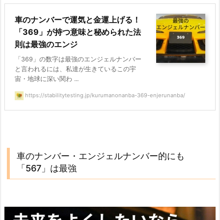
車のナンバーで運気と金運上げる！
「369」が持つ意味と秘められた法
則は最強のエンジ
「369」の数字は最強のエンジェルナンバー
と言われるには、私達が生きているこの宇
宙・地球に深い関わ ...
https://stabilitytesting.jp/kurumanonanba-369-enjerunanba/
車のナンバー・エンジェルナンバー的にも
「567」は最強