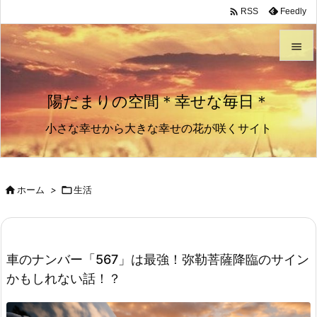

Feedly
RSS


メニュ
陽だまりの空間＊幸せな毎日＊

小さな幸せから大きな幸せの花が咲くサイト
サイド

前へ


ホーム
>

生活
次へ

検索
車のナンバー「567」は最強！弥勒菩薩降臨のサイン
かもしれない話！？