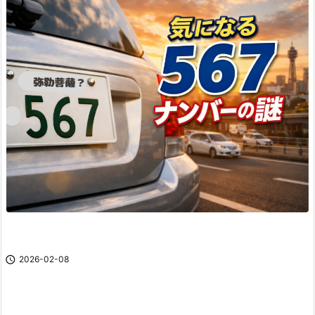

2026-02-08