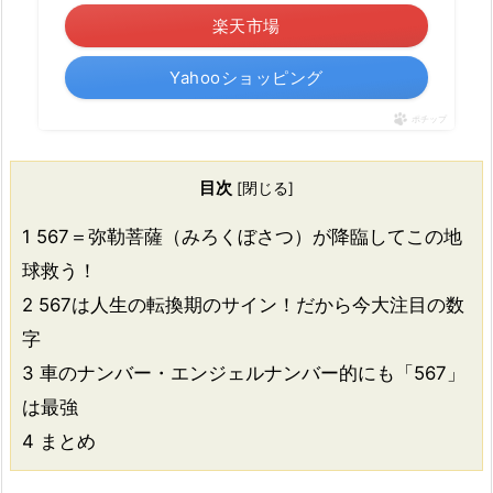
楽天市場
Yahooショッピング
ポチップ
目次
[
閉じる
]
1
567＝弥勒菩薩（みろくぼさつ）が降臨してこの地
球救う！
2
567は人生の転換期のサイン！だから今大注目の数
字
3
車のナンバー・エンジェルナンバー的にも「567」
は最強
4
まとめ