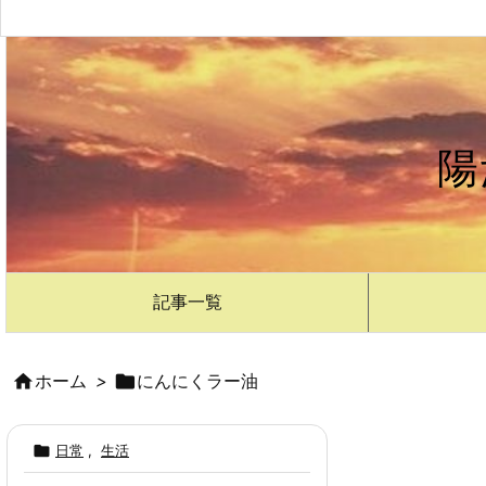
陽
記事一覧

ホーム
>

にんにくラー油

日常
,
生活