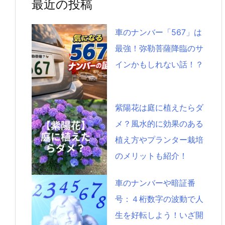
最近の投稿
車のナンバー「567」は
最強！弥勒菩薩降臨のサ
インかもしれない話！？
紫陽花は庭に植えたらダ
メ？風水的に効果のある
植え方やプランター栽培
のメリットも紹介！
車のナンバーや暗証番
号：４桁数字の波動で人
生を好転しよう！いざ開