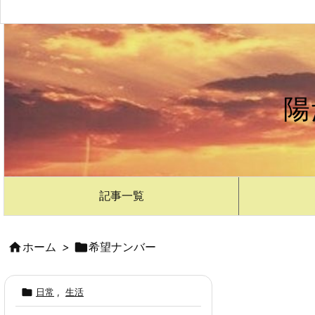
陽
記事一覧

ホーム
>

希望ナンバー

日常
,
生活