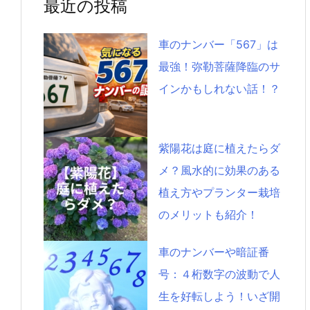
最近の投稿
車のナンバー「567」は
最強！弥勒菩薩降臨のサ
インかもしれない話！？
紫陽花は庭に植えたらダ
メ？風水的に効果のある
植え方やプランター栽培
のメリットも紹介！
車のナンバーや暗証番
号：４桁数字の波動で人
生を好転しよう！いざ開