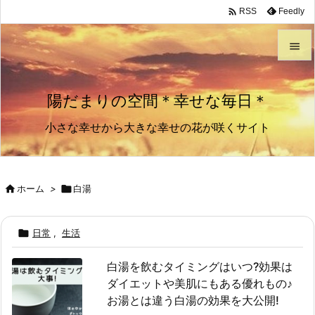

Feedly
RSS


メニュ
陽だまりの空間＊幸せな毎日＊

小さな幸せから大きな幸せの花が咲くサイト
サイド

前へ


ホーム
>

白湯
次へ


日常
,
生活
検索
白湯を飲むタイミングはいつ?効果は
ダイエットや美肌にもある優れもの♪
お湯とは違う白湯の効果を大公開!