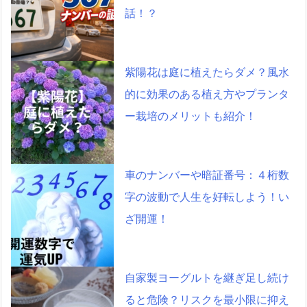
話！？
紫陽花は庭に植えたらダメ？風水
的に効果のある植え方やプランタ
ー栽培のメリットも紹介！
車のナンバーや暗証番号：４桁数
字の波動で人生を好転しよう！い
ざ開運！
自家製ヨーグルトを継ぎ足し続け
ると危険？リスクを最小限に抑え