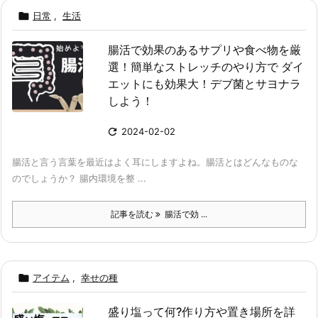

日常
,
生活
腸活で効果のあるサプリや食べ物を厳
選！簡単なストレッチのやり方で ダイ
エットにも効果大！デブ菌とサヨナラ
しよう！

2024-02-02
腸活と言う言葉を最近はよく耳にしますよね。腸活とはどんなものな
のでしょうか？ 腸内環境を整 ...
記事を読む
腸活で効 ...

アイテム
,
幸せの種
盛り塩って何?作り方や置き場所を詳