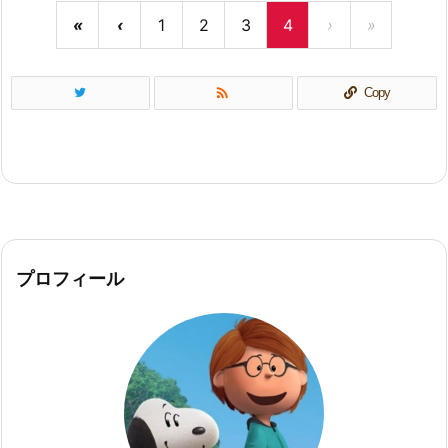
«
‹
1
2
3
4
›
»

Copy
プロフィール