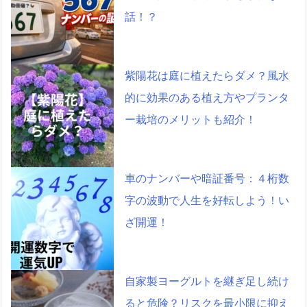
話！？
紫陽花は庭に植えたらダメ？風水
的に効果のある植え方やプランタ
ー栽培のメリットも紹介！
車のナンバーや暗証番号：４桁数
字の波動で人生を好転しよう！い
ざ開運！
自家製ヨーグルトを継ぎ足し続け
ると危険？リスクを最小限に抑え