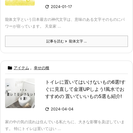

2024-01-17
龍体文字という日本最古の神代文字は、意味のある文字そのものにパ
ワーが宿っています。 天皇家 ...
記事を読む
龍体文字 ...

アイテム
,
幸せの種
トイレに置いてはいけないもの6選!す
ぐに見直して金運UPしよう!風水でお
すすめの 置いていいもの5選も紹介!

2024-04-04
家の中の気の流れは住んでいる私たちに、大きな影響を及ぼしていま
す。 特にトイレは置いてはい ...