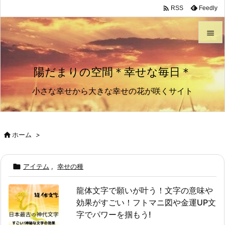

Feedly
RSS


メニュ
陽だまりの空間＊幸せな毎日＊

小さな幸せから大きな幸せの花が咲くサイト
サイド

前へ


ホーム
>
次へ


アイテム
,
幸せの種
検索
龍体文字で願いが叶う！文字の意味や
効果がすごい！フトマニ図や金運UP文
字でパワーを掴もう!