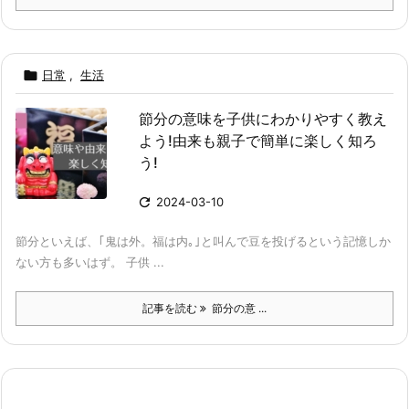

日常
,
生活
節分の意味を子供にわかりやすく教え
よう!由来も親子で簡単に楽しく知ろ
う!

2024-03-10
節分といえば、｢鬼は外。福は内｡｣と叫んで豆を投げるという記憶しか
ない方も多いはず。 子供 ...
記事を読む
節分の意 ...