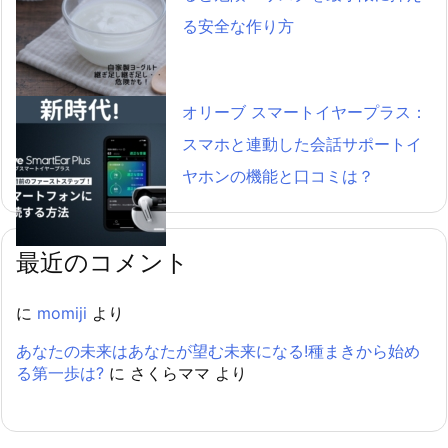
る安全な作り方
オリーブ スマートイヤープラス：
スマホと連動した会話サポートイ
ヤホンの機能と口コミは？
最近のコメント
に
momiji
より
あなたの未来はあなたが望む未来になる!種まきから始め
る第一歩は?
に
さくらママ
より