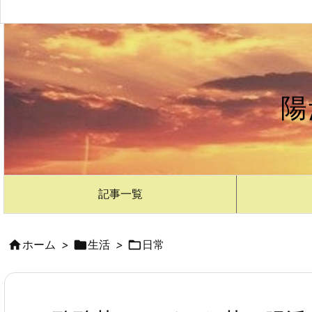
陽
記事一覧

ホーム
>

生活
>

日常