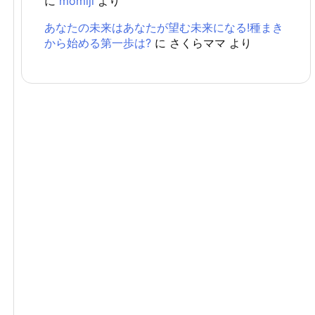
に
momiji
より
あなたの未来はあなたが望む未来になる!種まき
から始める第一歩は?
に
さくらママ
より