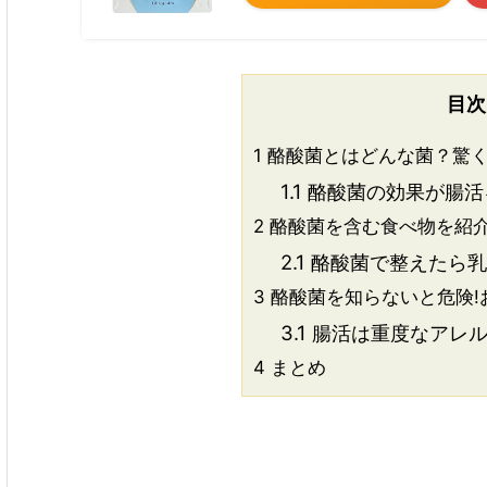
目次
1
酪酸菌とはどんな菌？驚く
1.1
酪酸菌の効果が腸活
2
酪酸菌を含む食べ物を紹介
2.1
酪酸菌で整えたら乳
3
酪酸菌を知らないと危険!
3.1
腸活は重度なアレル
4
まとめ