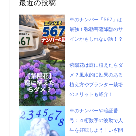
最近の投稿
車のナンバー「567」は
最強！弥勒菩薩降臨のサ
インかもしれない話！？
紫陽花は庭に植えたらダ
メ？風水的に効果のある
植え方やプランター栽培
のメリットも紹介！
車のナンバーや暗証番
号：４桁数字の波動で人
生を好転しよう！いざ開