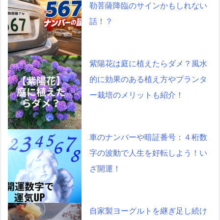
勒菩薩降臨のサインかもしれない
話！？
紫陽花は庭に植えたらダメ？風水
的に効果のある植え方やプランタ
ー栽培のメリットも紹介！
車のナンバーや暗証番号：４桁数
字の波動で人生を好転しよう！い
ざ開運！
自家製ヨーグルトを継ぎ足し続け