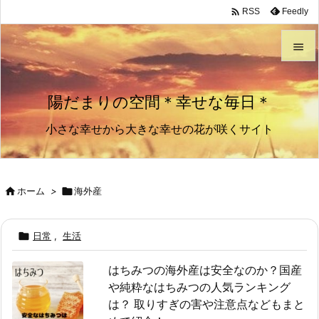

Feedly
RSS


メニュ
陽だまりの空間＊幸せな毎日＊

小さな幸せから大きな幸せの花が咲くサイト
サイド

前へ


ホーム
>

海外産
次へ


日常
,
生活
検索
はちみつの海外産は安全なのか？国産
や純粋なはちみつの人気ランキング
は？ 取りすぎの害や注意点などもまと