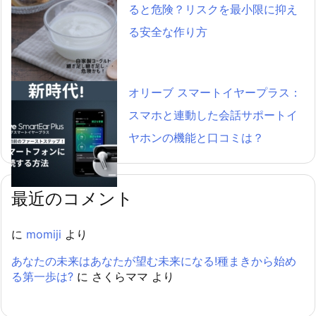
ると危険？リスクを最小限に抑え
る安全な作り方
オリーブ スマートイヤープラス：
スマホと連動した会話サポートイ
ヤホンの機能と口コミは？
最近のコメント
に
momiji
より
あなたの未来はあなたが望む未来になる!種まきから始め
る第一歩は?
に
さくらママ
より